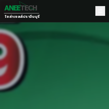
โซล่าเซลล์ปราจีนบุรี