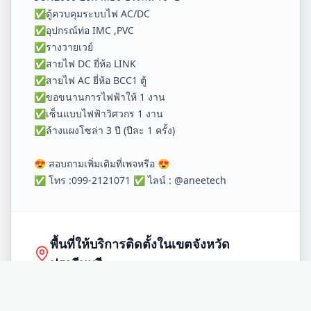
✅ตู้ควบคุมระบบไฟ AC/DC
✅อุปกรณ์ท่อ IMC ,PVC
✅รางวายเวย์
✅สายไฟ DC ยี่ห้อ LINK
✅สายไฟ AC ยี่ห้อ BCC1 ตู้
✅ขอขนานการไฟฟ้าให้ 1 งาน
✅เซ็นแบบไฟฟ้าวิศวกร 1 งาน
✅ล้างแผงโซล่า 3 ปี (ปีละ 1 ครั้ง)
😍 สอบถามเพิ่มเติมที่เพจหรือ 😍
✅ โทร :099-2121071 ✅ ไลน์ : @aneetech
พื้นที่ให้บริการติดตั้งในเขตจังหวัด
ปราจีนบุรี
อำเภอ
เมือง
อำเภอ
บ้านสร้าง