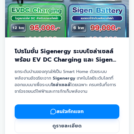
โปรโมชั่น Sigenergy ระบบโซล่าเซลล์
พร้อม EV DC Charging และ Sigen
Battery ราคาพิเศษจาก Aneetech
ยกระดับบ้านของคุณให้เป็น Smart Home ด้วยระบบ
พลังงานอัจฉริยะจาก
Sigenergy
เทคโนโลยีระดับโลกที่
ออกแบบมาเพื่อระบบ
โซล่าเซลล์
โดยเฉพาะ ครบครันทั้งการ
ชาร์จรถยนต์ไฟฟ้าและการกักเก็บพลังงาน
✅
EV DC Charging:
โมดูลชาร์จไฟ DC สำหรับรถยนต์
ไฟฟ้า (EV) ให้กำลังไฟสูง ชาร์จเร็วและเสถียร
✅
Sigen Battery:
แบตเตอรี่ประสิทธิภาพสูงสำหรับกัก
สนใจทักแชท
เก็บพลังงานไฟฟ้า ช่วยสำรองไฟไว้ใช้ในยามค่ำคืนหรือช่วง
ไฟดับ
ดูรายละเอียด
✅ ดีไซน์สวยงาม ทันสมัย แข็งแรงทนทาน เหมาะกับการติด