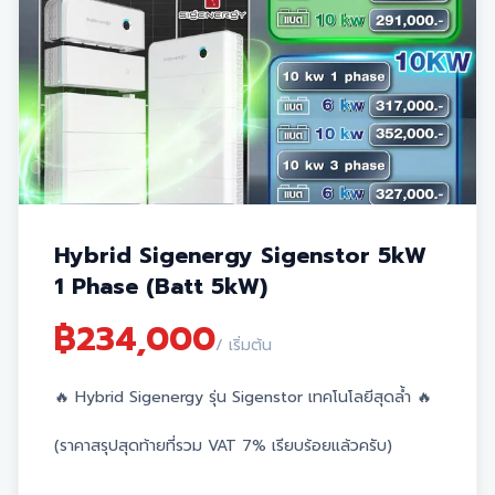
พลังงานสะอาด
ตะแกรงกันนก:
อุปกรณ์ป้องกันนกเข้ามาอยู่อาศัยหรือทำรัง
ใต้แผง
🛡 บริการและเงื่อนไขการรับประกัน:
ฟรี! บริการล้างแผงและตรวจเช็กระบบอุปกรณ์ นาน 3 ปี
รับประกันเครื่อง Inverter และ แบตเตอรี่ นาน 10 ปี
รับประกันแผงโซล่าเซลล์ยาวนานสูงสุดถึง 30 ปี
Hybrid Sigenergy Sigenstor 5kW
1 Phase (Batt 5kW)
฿
234,000
/ เริ่มต้น
🔥 Hybrid Sigenergy รุ่น Sigenstor เทคโนโลยีสุดล้ำ 🔥
(ราคาสรุปสุดท้ายที่รวม VAT 7% เรียบร้อยแล้วครับ)