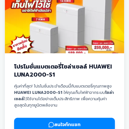
✅ ล้างแผงฟรี! นาน 3 ปี | ✅ ตรวจเช็กอุปกรณ์ฟรี! นาน 3
ปี
✅ รับประกันแบตเตอรี่ 10 ปี | ✅ รับประกัน Inverter 10 ปี
✅ รับประกันแผงโซล่าเซลล์ 30 ปี
** สนใจนวัตกรรมใหม่ สอบถามรายละเอียดเพิ่มเติมได้เลย
ครับ **
โปรโมชั่นแบตเตอรี่โซล่าเซลล์ HUAWEI
LUNA2000-S1
คุ้มค่าที่สุด! โปรโมชั่นประจำเดือนนี้กับแบตเตอรี่คุณภาพสูง
HUAWEI LUNA2000-S1
ให้คุณเก็บไฟฟ้าจากระบบ
โซล่า
เซลล์
ไว้ใช้งานได้อย่างเต็มประสิทธิภาพ เพื่อความคุ้มค่า
สูงสุดในทุกยูนิตพลังงาน
✅
รับประกันแบตเตอรี่นานถึง 10 ปี
มั่นใจในคุณภาพและ
ความทนทาน
✅
ราคาพร้อมติดตั้ง
สะดวก รวดเร็ว ดำเนินการโดยทีม
สนใจทักแชท