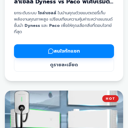
ล่าเซลล์ Dyness vs Paco พิเศษเริ่มต้น
เพียง 45,000 บาท
ยกระดับระบบ
โซล่าเซลล์
ในบ้านคุณด้วยแบตเตอรี่เก็บ
พลังงานคุณภาพสูง เปรียบเทียบความคุ้มค่าระหว่างแบรนด์
ชั้นนำ
Dyness
และ
Paco
เพื่อให้คุณเลือกสิ่งที่ตอบโจทย์
ที่สุด
✅
แบตเตอรี่ Dyness:
มั่นใจด้วยมาตรฐานระดับสากล
พร้อมการรับประกันยาวนานถึง
10 ปี
✅
แบตเตอรี่ Paco:
ทางเลือกที่คุ้มค่าที่สุดในราคาสบาย
สนใจทักแชท
กระเป๋า พร้อมการรับประกัน
7 ปี
✅ มีขนาดให้เลือกตามการใช้งานตั้งแต่
5 KW, 10 KW ไป
ดูรายละเอียด
จนถึง 16 KW
✅ ช่วยให้ระบบ
โซล่าเซลล์
ของคุณสามารถจ่ายไฟได้แม้ใน
ช่วงเวลากลางคืนหรือไฟดับ
รายละเอียดราคาโปรโมชั่น:
Paco 5 KW:
46,500.-
| 10 KW:
81,000.-
| 16 KW:
HOT
111,000.-
Dyness 5 KW:
68,500.-
| 10 KW:
103,000.-
| 16
KW:
133,000.-
*หมายเหตุ: ราคายังไม่รวมภาษีมูลค่าเพิ่ม 7%