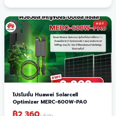
125A) ➡️
59,599.-
(จาก 55,700)
⚡
ระบบไฟ 3 Phase
Home TP 30K
(Nominal AC 30kW / Breaker 63A)
➡️
50,183.-
(จาก 46,900)
HOT
HomePro TP
(Nominal AC 30kW / Breaker 63A)
➡️
76,933.-
(จาก 71,900)
🛡 บริการหลังการขายและการรับประกัน:
ฟรี! บริการล้างแผง นาน 3 ปี
ฟรี! ตรวจเช็กอุปกรณ์ นาน 3 ปี
รับประกันเครื่อง INVERTER 10 ปี
รับประกันแบตเตอรี่ 10 ปี
รับประกันแผงโซล่าเซลล์ยาวนานสูงสุด 30 ปี
โปรโมชั่น Huawei Solarcell
Optimizer MERC-600W-PA0
฿
2,360
/ เริ่มต้น