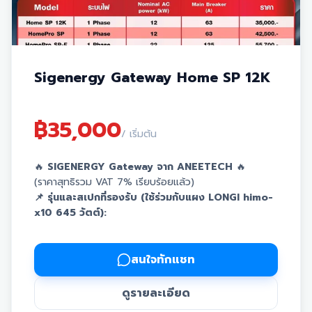
Sigenergy Gateway Home SP 12K
฿
35,000
/ เริ่มต้น
🔥
SIGENERGY Gateway จาก ANEETECH
🔥
(ราคาสุทธิรวม VAT 7% เรียบร้อยแล้ว)
📌 รุ่นและสเปกที่รองรับ (ใช้ร่วมกับแผง LONGI himo-
x10 645 วัตต์):
⚡
ระบบไฟ 1 Phase
Home SP 12K
(Nominal AC 12kW / Breaker 63A) ➡️
37,450.-
(จาก 35,000)
สนใจทักแชท
HomePro SP
(Nominal AC 12kW / Breaker 63A) ➡️
45,475.-
(จาก 42,500)
ดูรายละเอียด
HomePro SP-F
(Nominal AC 22kW / Breaker