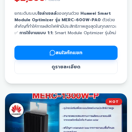
ยกระดับระบบ
โซล่าเซลล์
ของคุณด้วย
Huawei Smart
Module Optimizer รุ่น MERC-600W-PA0
ตัวช่วย
สำคัญที่ทำให้การผลิตไฟฟ้ามีประสิทธิภาพสูงสุดในทุกสภาวะ
✅
การใช้งานแบบ 1:1:
Smart Module Optimizer รุ่นใหม่
เน้นการใช้งาน 1 Optimizer ต่อ 1 แผงโซล่าเซลล์
✅
รองรับกระแสไฟสูง:
รองรับกระแสไฟฟ้า (Isc) ได้สูงสุด
ถึง
16A
สนใจทักแชท
✅
รีดพลังงานเต็มพิกัด:
ช่วยให้รองรับแผงโซล่าเซลล์ที่มี
กำลังวัตต์สูงได้อย่างเต็มประสิทธิภาพ
ดูรายละเอียด
✅
เทคโนโลยีจาก Huawei:
มั่นใจในคุณภาพและความ
เสถียรของระบบผลิตไฟฟ้า
📍
หมายเหตุ:
ราคานี้ยังไม่รวมภาษีมูลค่าเพิ่ม (VAT) 7%
ราคาพิเศษ 2360 (ราคาไม่รวม Vat)
HOT