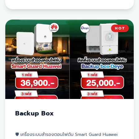
ตั้งในบ้านยุคใหม่
✅ ควบคุมและตรวจสอบการทำงานได้ง่ายผ่านแอปพลิเคชัน
ตัวเลือกราคาและขนาดระบบ:
⚡
EV DC Charging 12 kW:
ราคา 95,000.- บาท
HOT
⚡
EV DC Charging 25 kW:
ราคา 114,200.- บาท
🔋
Sigen Battery 6 kW:
ราคา 99,000.- บาท
🔋
Sigen Battery 10 kW:
ราคา 134,200.- บาท
⚠️
หมายเหตุ:
ราคานี้ยยังไม่รวมภาษีมูลค่าเพิ่ม 7%
สนใจสอบถามรายละเอียดเพิ่มเติมเกี่ยวกับระบบ
โซล่าเซลล์
ติดต่อ
Aneetech
โทร 099-212-1071 หรือ LINE
@ANEETECH
Backup Box
🛡️ เครื่องระบบสำรองตอนไฟดับ Smart Guard Huawei