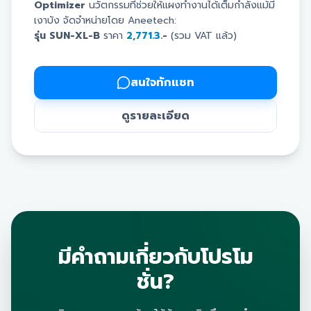
Optimizer
นวัตกรรมที่ช่วยให้แผงทำงานได้เต็มกำลังแม้มี
เงาบัง จัดจำหน่ายโดย Aneetech:
รุ่น SUN-XL-B
ราคา
2,771.3
.-
(รวม VAT แล้ว)
รุ่น SUN-XL20-B
ราคา
8,025
.-
(รวม VAT แล้ว)
Real-time Monitoring:
ตรวจสอบสถานะแต่ละแผง
สนใจทักแชท
ได้ทันที วิเคราะห์และแก้ไขปัญหาได้แม่นยำ
เทคโนโลยี PLC:
สื่อสารผ่านสายไฟโซล่าเซลล์โดยตรง
ดูรายละเอียด
เสถียร เชื่อถือได้ ไม่ต้องเดินสายสัญญาณเพิ่ม
เพิ่มการผลิตไฟ:
ป้องกันแผงที่โดนเงาบังดึง
ประสิทธิภาพรวมของระบบลง ช่วยให้ผลิตไฟได้มากขึ้น
มาตรฐาน IP68:
รุ่น SUN-XL20-B ทนทาน ทนน้ำ ทน
แดด ใช้งานได้ทุกสภาวะอากาศ
จัดการปัญหาแผงผลิตไฟไม่เต็มที่วันนี้ เพื่อความคุ้มค่าและ
คืนทุนไวที่สุด ติดต่อ Aneetech โทร 099-212-1071 หรือ
Line: @ANEETECH
มีคำถามเกี่ยวกับโปรโม
ชั่น?