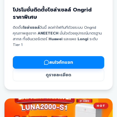
โปรโมชั่นติดตั้งโซล่าเซลล์ Ongrid
🔹 10 kW 3 Phase + แบต 6 kW ➡️ 349,890.-
ราคาพิเศษ
🔹 10 kW 3 Phase + แบต 10 kW ➡️ 387,340.-
ติดตั้ง
โซล่าเซลล์
วันนี้ ลดค่าไฟทันทีด้วยระบบ Ongrid
คุณภาพสูงจาก
ANEETECH
มั่นใจด้วยอุปกรณ์มาตรฐาน
สากล ทั้งอินเวอร์เตอร์
Huawei
และแผง
Longi
ระดับ
Tier 1
💎 อุปกรณ์เกรดพรีเมียมที่ได้รับ:
✅
ล้างแผงฟรี
นานถึง 3 ปี
✅
ตรวจเช็กอุปกรณ์ฟรี
นาน 3 ปี
✅ แผง Solar Cell: ยี่ห้อ LONGi Hi-MO X10 650 วัตต์ ☀️
✅
รับประกันตัวเครื่อง
นาน 10 ปี
สนใจทักแชท
✅
รับประกันแผงโซล่าเซลล์
นานถึง 30 ปี
✅ ระบบ Hybrid: Sigenergy รุ่น Sigenstor (Inverter &
✅ อุปกรณ์ได้รับมาตรฐานจากการไฟฟ้า (MEA/PEA)
ดูรายละเอียด
Battery) ⚡️🔋
✅ ใช้แผงคุณภาพจาก
Bloomberg Tier 1
หมายเหตุ:
ราคานี้ยังไม่รวมภาษีมูลค่าเพิ่ม 7%
HOT
🛠 บริการหลังการขายและประกันสุดคุ้ม: