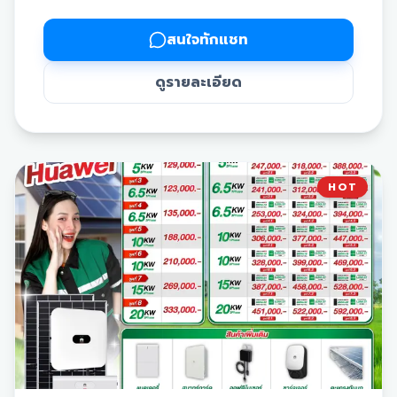
ระบบ Hybrid:
ตอบโจทย์การใช้งานตลอด 24 ชั่วโมง ทั้ง
กลางวันและกลางคืน โดยมีแบตเตอรี่ให้เลือกจับคู่ตามความ
สนใจทักแชท
ต้องการใช้งาน (ขนาดความจุ 5 kW, 10 kW และ 16 kW)
📦 สินค้าออปชันเพิ่มเติม:
ดูรายละเอียด
แบตเตอรี่:
สำหรับกักเก็บพลังงานแสงอาทิตย์ไว้ใช้ในเวลา
กลางคืน
Backup Box:
ระบบป้องกันไฟดับอัตโนมัติ ช่วยจ่ายไฟ
สำรองให้เครื่องใช้ไฟฟ้าที่จำเป็นเมื่อเกิดเหตุไฟการไฟฟ้าดับ
ออฟติไมเซอร์:
อุปกรณ์ช่วยตรวจสอบและเพิ่มประสิทธิภาพ
HOT
การผลิตไฟฟ้าของแผง
ตะแกรงกันนก:
ป้องกันปัญหานกเข้าไปอยู่อาศัยหรือทำรังใต้
แผงโซล่าเซลล์
🛡 บริการหลังการขายและการรับประกัน:
ฟรี! บริการดูแลล้างแผงและตรวจเช็กอุปกรณ์ นาน 3 ปี
รับประกันตัวเครื่อง Inverter (Deye)
แบตเตอรี่ นาน 7 ปี
รับประกันแผงโซล่าเซลล์ยาวนานสูงสุดถึง 30 ปี