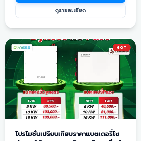
งานมืออาชีพ
✅ มีให้เลือกหลากหลายขนาดตามการใช้งาน ทั้ง 7 kWh, 14
ดูรายละเอียด
kWh และ 21 kWh
✅ ดีไซน์สวยงาม ทันสมัย ประหยัดพื้นที่ในการติดตั้ง
✅ ช่วยให้การใช้ไฟฟ้าจาก
โซล่าเซลล์
มีความเสถียรและต่อ
เนื่องแม้ในเวลากลางคืน
*หมายเหตุ: ราคายังไม่รวมภาษีมูลค่าเพิ่ม 7%
HOT
โปรโมชั่นเปรียบเทียบราคาแบตเตอรี่โซ