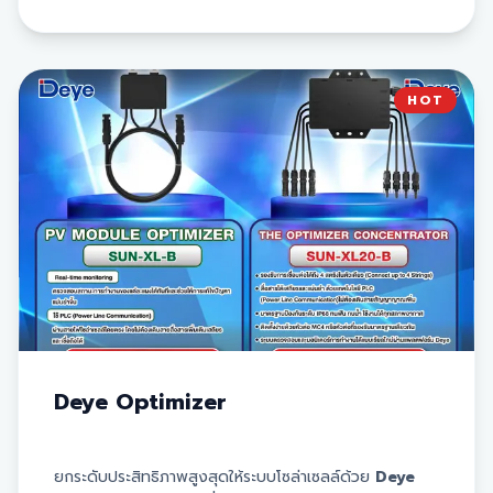
แอปพลิเคชันมือถือ Fusion solar
✅ แก้ปัญหา Mismatch loss จากการวางแผงบนพื้นที่คนละ
ระนาบหลังคา หรือมีเงาบัง
HOT
✅ Long String Design เพิ่มขีดจำกัดการออกแบบระบบได้
ยืดหยุ่นและมากขึ้น
✅ สามารถใช้กับแผง Solar Panel ได้สูงสุดถึง
1300W/80V
✅ ทนทาน ทนน้ำ ด้วยมาตรฐาน IP68
Deye Optimizer
ยกระดับประสิทธิภาพสูงสุดให้ระบบโซล่าเซลล์ด้วย
Deye