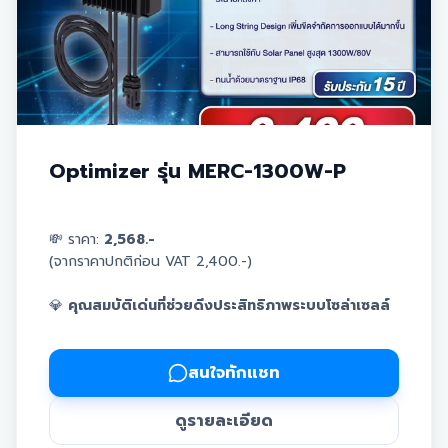
Optimizer รุ่น MERC-1300W-P
💸 ราคา:
2,568.-
(จากราคาปกติก่อน VAT 2,400.-)
💎
คุณสมบัติเด่นที่ช่วยดึงประสิทธิภาพระบบโซล่าเซลล์
ของคุณ:
สนใจทักแชท
✅ อุปกรณ์เสริมเพื่อระบบผลิตพลังงานประสิทธิภาพสูง
ดูรายละเอียด
✅ สามารถตรวจสอบสถานะการผลิตแบบ "รายแผง" ได้จาก