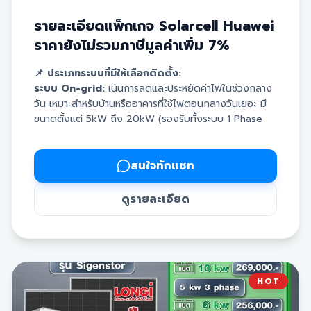
รายละเอียดแพ็กเกจ Solarcell Huawei
ราคายังไม่รวมภาษีมูลค่าเพิ่ม 7%
📌 ประเภทระบบที่มีให้เลือกติดตั้ง:
ระบบ On-grid:
เน้นการลดและประหยัดค่าไฟในช่วงกลาง
วัน เหมาะสำหรับบ้านหรืออาคารที่ใช้ไฟตอนกลางวันเยอะ มี
ขนาดตั้งแต่ 5kW ถึง 20kW (รองรับทั้งระบบ 1 Phase
และ 3 Phase)
ระบบ Hybrid:
เน้นการใช้งานครอบคลุมทั้งกลางวันและ
กลางคืน มีแบตเตอรี่ช่วยเก็บสำรองไฟไว้ใช้ และจ่ายไฟต่อ
สนใจทักแชท
เนื่องเมื่อไฟดับ โดยเลือกขนาดความจุแบตเตอรี่ได้ตาม
ต้องการ (7 kW / 14 kW / 21 kW)
ดูรายละเอียด
📦 สินค้าออปชันเพิ่มเติมในระบบ:
แบตเตอรี่:
สำหรับกักเก็บไฟไว้ใช้ช่วงที่ไม่มีแสงแดด
สมาร์ทการ์ด:
ระบบอัจฉริยะช่วยจัดการและป้องกันไฟดับ
อัตโนมัติ
ออฟติไมเซอร์:
อุปกรณ์ตรวจสอบและเพิ่มประสิทธิภาพการ
HOT
ผลิตไฟแบบรายแผง
ชาร์จเจอร์:
แท่นชาร์จรถยนต์ไฟฟ้า (EV Charger) ด้วย