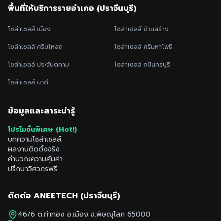
พื้นที่ให้บริการรายอำเภอ (
ปราจีนบุรี
)
โซล่าเซลล์
เมือง
โซล่าเซลล์
บ้านสร้าง
โซล่าเซลล์
ศรีมโหสถ
โซล่าเซลล์
ศรีมหาโพธิ
โซล่าเซลล์
ประจันตคาม
โซล่าเซลล์
กบินทร์บุรี
โซล่าเซลล์
นาดี
ข้อมูลและสาระน่ารู้
โปรโมชั่นพิเศษ (Hot!)
บทความโซล่าเซลล์
ผลงานติดตั้งจริง
คำนวณความคุ้มค่า
ปรึกษาวิศวกรฟรี
ติดต่อ ANEETECH (
ปราจีนบุรี
)
46/6 ต.ท่าทอง อ.เมือง จ.พิษณุโลก 65000