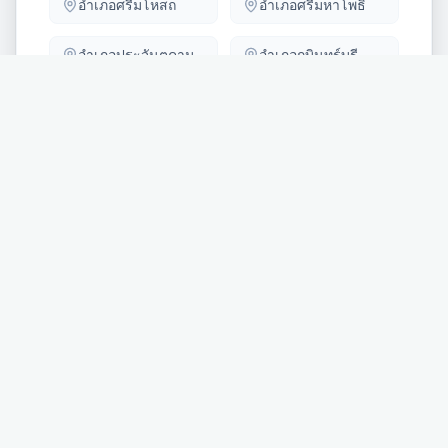
อำเภอ
ศรีมโหสถ
อำเภอ
ศรีมหาโพธิ
อำเภอ
ประจันตคาม
อำเภอ
กบินทร์บุรี
อำเภอ
นาดี
* บริการสำรวจหน้างานฟรีทุกอำเภอในจังหวัด
ปราจีนบุรี
และพื้นที่
ใกล้เคียง
เราใส่ใจความเป็นส่วนตัวของคุณ
ANEETECH
เว็บไซต์นี้ใช้คุกกี้เพื่อวิเคราะห์การใช้งานและมอบประสบการณ์ที่ดี
ANEETECH ผู้นำด้านพลังงานแสงอาทิตย์ใน
ปราจีนบุรี
ผสานความ
ที่สุดให้กับคุณ การใช้งานเว็บไซต์ถือว่าคุณยอมรับนโยบาย
เชี่ยวชาญทางวิศวกรรมเข้ากับบริการระดับท้องถิ่น เพื่ออนาคตที่ยั่งยืน
ความเป็นส่วนตัวของเรา