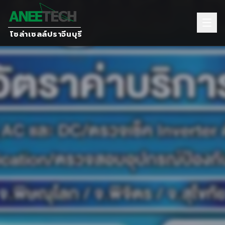
โซล่าเซลล์ปราจีนบุรี